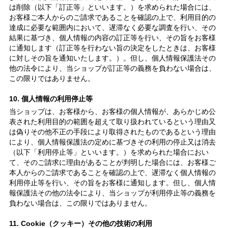
は削除（以下「訂正等」といいます。）を求められた場合には、
お客様ご本人からのご請求であることを確認の上で、利用目的の
達成に必要な範囲内において、遅滞なく必要な調査を行い、その
結果に基づき、個人情報の内容の訂正等を行い、その旨をお客様
に通知します（訂正等を行わない旨の決定をしたときは、お客様
に対しその旨を通知いたします。）。但し、個人情報保護法その
他の法令により、当ショップが訂正等の義務を負わない場合は、
この限りではありません。
10. 個人情報の利用停止等
当ショップは、お客様から、お客様の個人情報が、あらかじめ公
表された利用目的の範囲を超えて取り扱われているという理由又
は偽りその他不正の手段により取得されたものであるという理由
により、個人情報保護法の定めに基づきその利用の停止又は消去
（以下「利用停止等」といいます。）を求められた場合におい
て、そのご請求に理由があることが判明した場合には、お客様ご
本人からのご請求であることを確認の上で、遅滞なく個人情報の
利用停止等を行い、その旨をお客様に通知します。但し、個人情
報保護法その他の法令により、当ショップが利用停止等の義務を
負わない場合は、この限りではありません。
11. Cookie（クッキー）その他の技術の利用