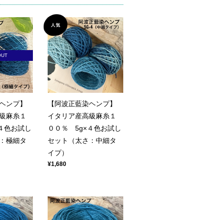
OUT
ヘンプ】
【阿波正藍染ヘンプ】
級麻糸１
イタリア産高級麻糸１
×４色お試し
００％ 5g×４色お試し
：極細タ
セット（太さ：中細タ
イプ）
¥1,680