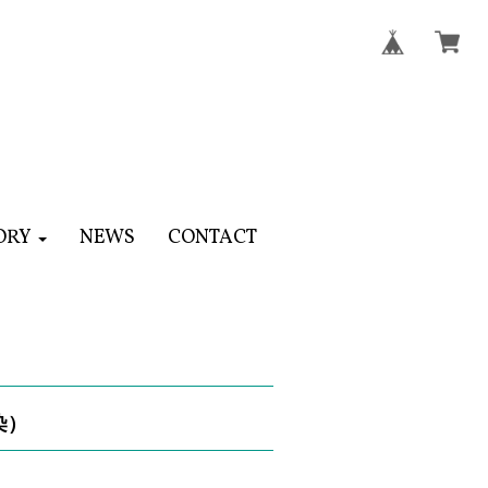
ORY
NEWS
CONTACT
染）