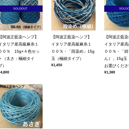
SOLDOUT
SOLD
【阿波正藍染ヘンプ】
【阿波正藍染ヘンプ】
【阿波正藍染
イタリア産高級麻糸１
イタリア産高級麻糸１
イタリア産高
００％ 15g×４色セッ
００％・「段染め」15g
００％・「紺
ト（太さ：極細タイ
玉（極細タイプ）
ん）」15g
¥1,450
プ）
お選びくださ
¥4,800
¥1,380