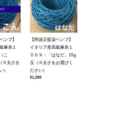
OUT
ヘンプ】
【阿波正藍染ヘンプ】
級麻糸１
イタリア産高級麻糸１
（こ
００％・「はなだ」15g
玉（※太さを
玉（※太さをお選びく
い）
ださい）
¥1,280