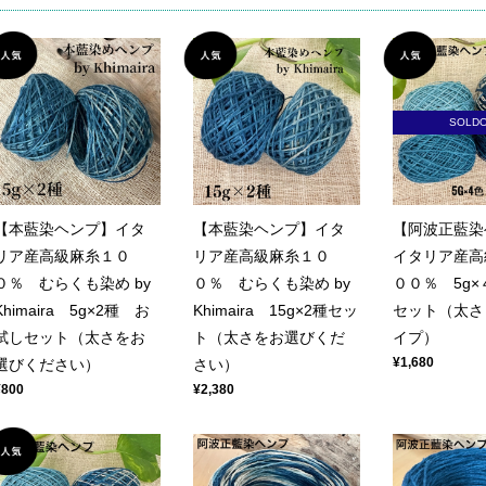
SOLD
【本藍染ヘンプ】イタ
【本藍染ヘンプ】イタ
【阿波正藍染
リア産高級麻糸１０
リア産高級麻糸１０
イタリア産高
０％ むらくも染め by
０％ むらくも染め by
００％ 5g
Khimaira 5g×2種 お
Khimaira 15g×2種セッ
セット（太さ
試しセット（太さをお
ト（太さをお選びくだ
イプ）
¥1,680
選びください）
さい）
¥800
¥2,380