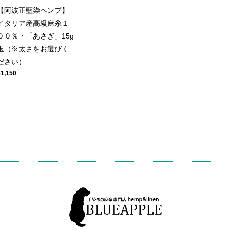
【阿波正藍染ヘンプ】
イタリア産高級麻糸１
００％・「あさぎ」15g
玉（※太さをお選びく
ださい）
¥1,150