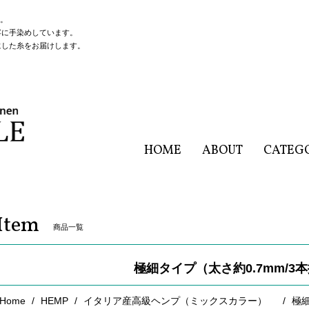
店。
寧に手染めしています。
にした糸をお届けします。
HOME
ABOUT
CATEG
Item
商品一覧
極細タイプ（太さ約0.7mm/3
Home
HEMP
イタリア産高級ヘンプ（ミックスカラー）
極細